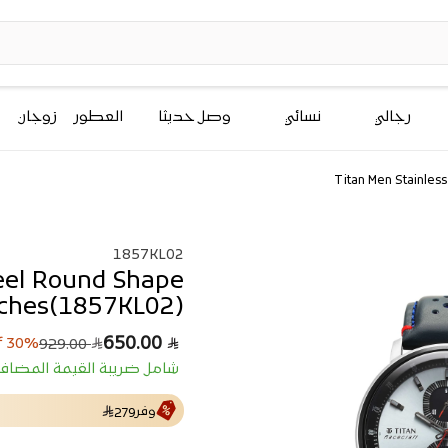
رجالي
نسائي
وصل حديثاً
العطور
زوجان
Titan Men Stainles
1857KL02
teel Round Shape
ches(1857KL02)
ا
س
650.00
30% off
929.00
ل
ع
شامل ضريبة القيمة المضاف
ر
س
ا
ع
وفر
ل
ر
279
ا
ب