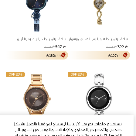
ساعة تيتان راجا فلورا بمينا فضي وبسوار
ساعة تيتان راجا ديلايت بمينا أزرق
معدني للنساء
وبسوار معدني للنساء
سعر
السعر
سعر
السعر
547
322
729
429
البي
العادي
البي
العادي
وفر
وفر
182
107
25% OFF
25% OFF
نستخدم ملفات تعريف الارتباط للسماح لموقعنا بالعمل بشكل
صحيح، ولتخصيص المحتوى والإعلانات، ولتوفير ميزات وسائل
التواصل الاجتماعي ولتحليل حركة المرور على الموقع. ونشارك
ساعة فاستراك غليتش كوارتز انالوج
Titan Brown Dial Gold Stainless Steel