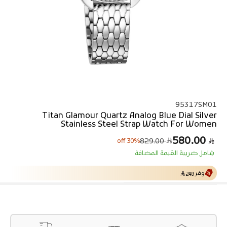
95317SM01
Titan Glamour Quartz Analog Blue Dial Silver
Stainless Steel Strap Watch For Women
580.00
ا
س
829.00
30% off
ل
ع
شامل ضريبة القيمة المضافة
ر
س
ا
ع
ل
ر
وفر
249
ا
ب
ل
ي
ع
ا
د
ي