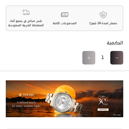
شحن مجاني في جميع أنحاء
ضمان لمدة 24 شهرًا
المدفوعات الآمنة
المملكة العربية السعودية
الكمية
ت
ز
ق
ي
ل
ا
ي
د
ل
ة
ا
ا
ل
ل
ك
ك
م
م
ي
ي
ة
ة
ل
ل
ـ
ـ
T
T