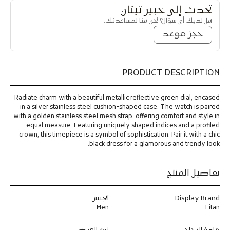
i
i
تحدث إلى خبير تيتان
t
t
هل لديك أي سؤال؟ نحن هنا لمساعدتك.
a
a
n
n
حجز موعد
C
C
l
l
a
a
s
s
PRODUCT DESCRIPTION
s
s
i
i
q
q
Radiate charm with a beautiful metallic reflective green dial, encased
u
u
in a silver stainless steel cushion-shaped case. The watch is paired
e
e
with a golden stainless steel mesh strap, offering comfort and style in
S
S
equal measure. Featuring uniquely shaped indices and a profiled
u
u
crown, this timepiece is a symbol of sophistication. Pair it with a chic
a
a
black dress for a glamorous and trendy look.
v
v
e
e
C
C
تفاصيل المنتج
a
a
s
s
Display Brand
الجنس
e
e
M
M
Men
Titan
a
a
t
t