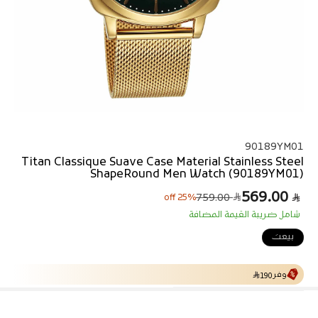
90189YM01
Titan Classique Suave Case Material Stainless Steel
ShapeRound Men Watch (90189YM01)
569.00
ا
س
759.00
25% off
ل
ع
شامل ضريبة القيمة المضافة
ر
س
ا
ع
بيعت
ل
ر
ا
ب
ل
ي
وفر
ع
190
ا
د
ي