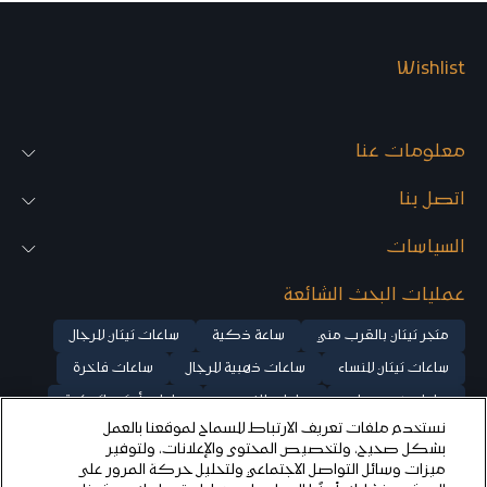
t
t
h
h
e
e
r
r
Wishlist
S
S
t
t
r
r
a
a
معلومات عنا
p
p
w
w
a
a
اتصل بنا
t
t
c
c
السياسات
h
h
f
f
عمليات البحث الشائعة
o
o
r
r
M
M
متجر تيتان بالقرب مني
ساعة ذكية
ساعات تيتان للرجال
e
e
ساعات تيتان للنساء
ساعات ذهبية للرجال
ساعات فاخرة
n
n
ساعات بخصومات
ساعات للزوجين
ساعات أوتوماتيكية
نستخدم ملفات تعريف الارتباط للسماح لموقعنا بالعمل
ساعات ميكانيكية
ساعات ذهب وردي للنساء
بشكل صحيح، ولتخصيص المحتوى والإعلانات، ولتوفير
ساعة كلاسيكية
ساعات فضية للرجال
ساعات فضية للنساء
ميزات وسائل التواصل الاجتماعي ولتحليل حركة المرور على