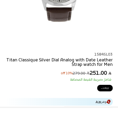
1584SL03
Titan Classique Silver Dial Analog with Date Leather
Strap watch for Men
251.00
ا
س
279.00
10% off
ل
ع
شامل ضريبة القيمة المضافة
ر
س
ا
ع
بيعت
ل
ر
ا
ب
ل
ي
وفر
ع
28
ا
د
ي