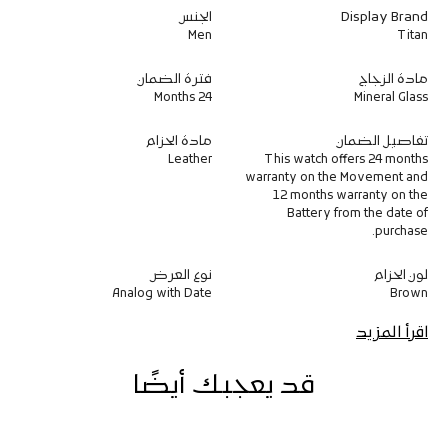
l
l
Display Brand
الجنس
v
v
e
e
Men
Titan
r
r
D
D
مادة الزجاج
فترة الضمان
i
i
24 Months
Mineral Glass
a
a
l
l
تفاصيل الضمان
مادة الحزام
A
A
Leather
This watch offers 24 months
n
n
warranty on the Movement and
a
a
12 months warranty on the
l
l
Battery from the date of
o
o
purchase.
g
g
w
w
i
i
لون الحزام
نوع العرض
t
t
Analog with Date
Brown
h
h
D
D
اقرأ المزيد
a
a
t
t
e
e
قد يعجبك أيضًا
L
L
e
e
a
a