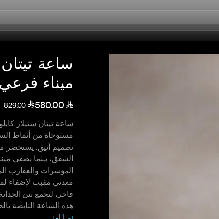
ساعة تيتان
ميناء فرعي
580.00
829.00
ساعة تيتان ستيلار كايل
مستوحاة من أنماط السم
تصميم أنيق. يستحضر مين
الشفق، بينما يضفي مينا
المؤشرات والعقارب ال
معدني مقبب لإضفاء لمسة
فاخر، لتجمع بين الحداث
هذه الساعة النابضة بالح
اقرأ أقل