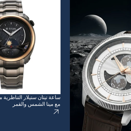
ساعة تيتان ستيلار التناظرية 
مع مينا الشمس والقمر