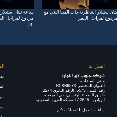
ان ستيلار التناظرية ذات المينا البني مع
ساعة تيتان ستيلار 
زدوج لمراحل القمر
مزدوج لمراحل الق
اتصل بنا
ال
شركة جلوب لاين للتجارة
معل
مبنى الساعات،
العنوان المختصر: RCSB6573
الش
رقم المبنى 6573، الرقم الثانوي 2274،
طريق البطحاء الرئيسي، حي المرقب،
سيا
الرياض – 12645، المملكة العربية السعودية.
سيا
ساعات العمل: 11 صباحًا - 9 م