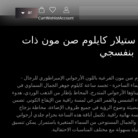
ل
تسجيل
ar
الدخول
عربة
غ
Cart
Wishlist
Account
التسوق
ة
 ستيلار كايلوم صن مون ذات
 بنفسجي
وم صن مون الفرعية باللون الأرجواني الإمبراطوري للرجال -
اء الساحرة - تجسد ساعة كايلوم جوهر الجمال السماوي في
اؤها الأرجواني المتدرج، المحاط بإطار من الذهب الوردي، هدوء
ء الشمس والقمر الفرعي لمسة راقية من الإيقاع الكوني. تضمن
مضيئة وضوح الرؤية في جميع ظروف الإضاءة، محاطة بزجاج
 نهائية راقية. تكتمل أناقة هذه الساعة بحزام جلدي أرجواني
ة والجمال المستوحى من السماء المتغيرة باستمرار. يمكن تنسيق
ياة بسهولة مع مختلف المناسبات الاحتفالية.