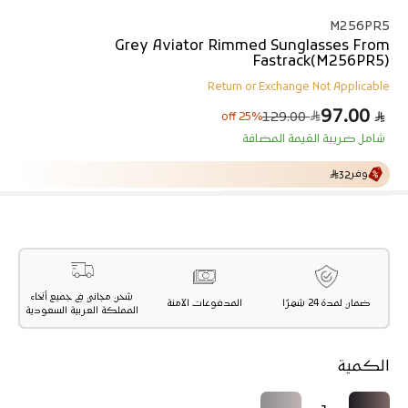
M256PR5
Grey Aviator Rimmed Sunglasses From
Fastrack(M256PR5)
Return or Exchange Not Applicable
97.00
ا
س
129.00
25% off
ل
ع
شامل ضريبة القيمة المضافة
ر
س
ا
ع
ل
ر
وفر
32
ا
ب
ل
ي
ع
ا
د
ي
شحن مجاني في جميع أنحاء
ضمان لمدة 24 شهرًا
المدفوعات الآمنة
المملكة العربية السعودية
الكمية