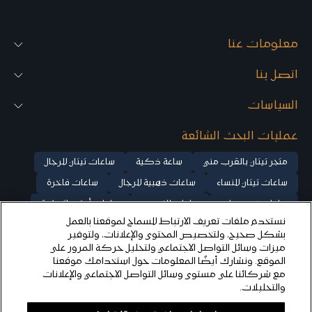
c
c
k
k
(
(
معلومات عنا
M
M
2
2
5
5
اتصل بنا
6
6
P
P
السياسات
R
R
5
5
)
)
عمليات البحث الشائعة
متجر تيتان بالقرب مني
ساعة ذكية
ساعات تيتان للرجال
ساعات تيتان للنساء
ساعات ذهبية للرجال
ساعات فاخرة
ساعات بخصومات
ساعات للزوجين
ساعات أوتوماتيكية
نستخدم ملفات تعريف الارتباط للسماح لموقعنا بالعمل
ساعات ميكانيكية
ساعات ذهب وردي للنساء
بشكل صحيح، ولتخصيص المحتوى والإعلانات، ولتوفير
ساعة كلاسيكية
ساعات فضية للرجال
ساعات فضية للنساء
ميزات وسائل التواصل الاجتماعي ولتحليل حركة المرور على
الموقع. ونشارك أيضًا المعلومات حول استخدامك موقعنا
ساعة تيتان إيدج
ساعات تيتان راجا للنساء
تيتان ستيلار
مع شركائنا على مستوى وسائل التواصل الاجتماعي والإعلانات
والتحليلات.
© ٢٠٢٥ شركة تيتان المحدودة، جميع الحقوق محفوظة