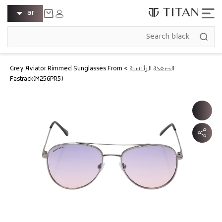
انتقل إلى
ل
تسجيل
ar
المحتوى
الدخول
غ
عربة
ة
التسوق
الصفحة الرئيسية
>
Grey Aviator Rimmed Sunglasses From
Fastrack(M256PR5)