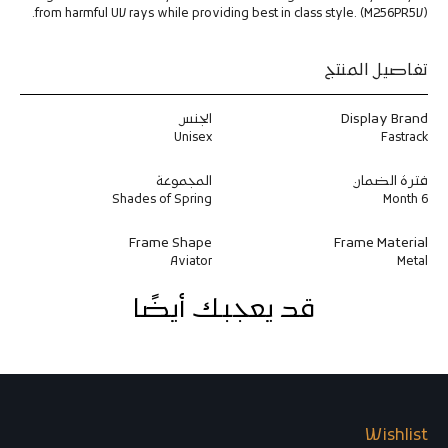
i
i
from harmful UV rays while providing best in class style. (M256PR5V).
m
m
m
m
e
e
تفاصيل المنتج
d
d
S
S
Display Brand
الجنس
u
u
n
n
Unisex
Fastrack
g
g
l
l
فترة الضمان
المجموعة
a
a
Shades of Spring
6 Month
s
s
s
s
Frame Shape
Frame Material
e
e
Aviator
Metal
s
s
F
F
r
r
قد يعجبك أيضًا
o
o
m
m
F
F
a
a
s
s
t
t
r
r
Wishlist
a
a