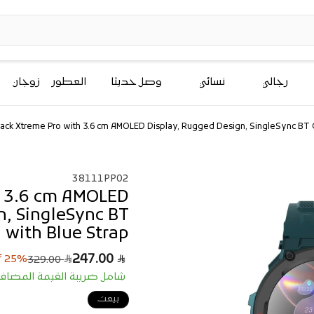
رجالي
نسائي
وصل حديثاً
العطور
زوجان
rack Xtreme Pro with 3.6 cm AMOLED Display, Rugged Design, SingleSync BT Ca
38111PP02
h 3.6 cm AMOLED
n, SingleSync BT
 with Blue Strap
ا
س
247.00
25% off
329.00
ل
ع
شامل ضريبة القيمة المضاف
ر
س
ا
ع
بيعت
ل
ر