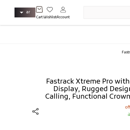
ل
تسجيل
ar
الدخول
عربة
غ
Cart
Wishlist
Account
التسوق
ة
Fast
Fastrack Xtreme Pro wit
Display, Rugged Desig
Calling, Functional Crown
ة