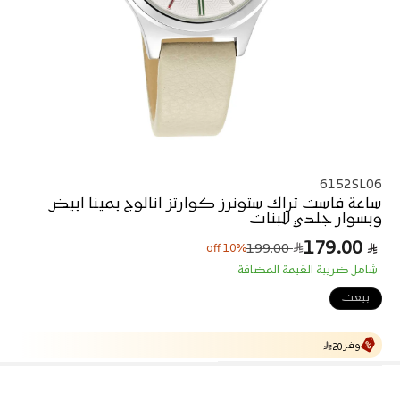
6152SL06
ساعة فاست تراك ستونرز كوارتز انالوج بمينا ابيض
وبسوار جلدي للبنات
179.00
ا
س
199.00
10% off
ل
ع
شامل ضريبة القيمة المضافة
ر
س
ا
ع
بيعت
ل
ر
ا
ب
ل
ي
وفر
ع
20
ا
د
ي