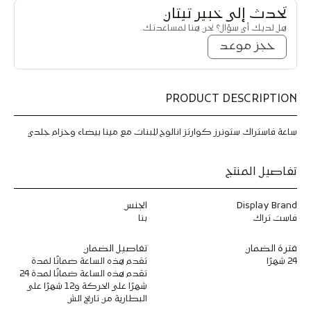
ا
ا
تحدث إلى خبير تيتان
ع
ع
هل لديك أي سؤال؟ نحن هنا لمساعدتك.
ة
ة
ف
ف
حجز موعد
ا
ا
س
س
ت
ت
ت
ت
PRODUCT DESCRIPTION
ر
ر
ا
ا
ك
ك
ساعة فاستراك ستونرز كوارتز انالوج للبنات مع مينا بيضاء وحزام جلدي
س
س
ت
ت
و
و
تفاصيل المنتج
ن
ن
ر
ر
Display Brand
الجنس
ز
ز
ك
ك
فاست تراك
بنا
و
و
ا
ا
فترة الضمان
تفاصيل الضمان
ر
ر
24 شهرًا
تقدم هذه الساعة ضمانًا لمدة
ت
ت
تقدم هذه الساعة ضمانًا لمدة 24
ز
ز
شهرًا على الحركة و12 شهرًا على
ا
ا
البطارية من تاريخ الش
ن
ن