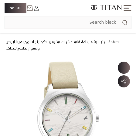
انتقل إلى
ل
تسجيل
ar
المحتوى
الدخول
غ
عربة
ة
التسوق
الصفحة الرئيسية
>
ساعة فاست تراك ستونرز كوارتز انالوج بمينا ابيض
وبسوار جلدي للبنات