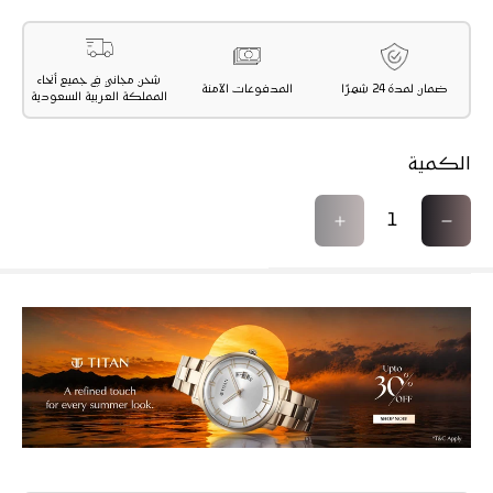
شحن مجاني في جميع أنحاء
ضمان لمدة 24 شهرًا
المدفوعات الآمنة
المملكة العربية السعودية
الكمية
ت
ز
ق
ي
ل
ا
ي
د
ل
ة
ا
ا
ل
ل
ك
ك
م
م
ي
ي
ة
ة
ل
ل
ـ
ـ
س
س