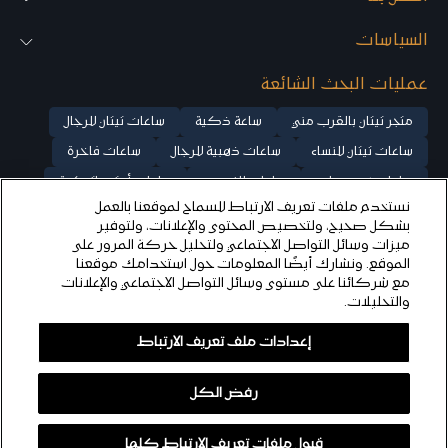
ب
ب
ن
ن
السياسات
ا
ا
ت
ت
عمليات البحث الشائعة
متجر تيتان بالقرب مني
ساعة ذكية
ساعات تيتان للرجال
ساعات تيتان للنساء
ساعات ذهبية للرجال
ساعات فاخرة
ساعات بخصومات
ساعات للزوجين
ساعات أوتوماتيكية
نستخدم ملفات تعريف الارتباط للسماح لموقعنا بالعمل
ساعات ميكانيكية
ساعات ذهب وردي للنساء
بشكل صحيح، ولتخصيص المحتوى والإعلانات، ولتوفير
ساعة كلاسيكية
ساعات فضية للرجال
ساعات فضية للنساء
ميزات وسائل التواصل الاجتماعي ولتحليل حركة المرور على
الموقع. ونشارك أيضًا المعلومات حول استخدامك موقعنا
ساعة تيتان إيدج
ساعات تيتان راجا للنساء
تيتان ستيلار
مع شركائنا على مستوى وسائل التواصل الاجتماعي والإعلانات
والتحليلات.
© ٢٠٢٥ شركة تيتان المحدودة، جميع الحقوق محفوظة
إعدادات ملف تعريف الارتباط
رفض الكل
بيعت
اشتري الآن
قبول ملفات تعريف الارتباط كلها