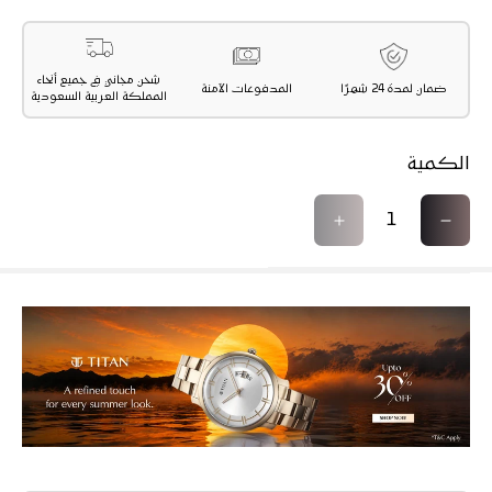
شحن مجاني في جميع أنحاء
ضمان لمدة 24 شهرًا
المدفوعات الآمنة
المملكة العربية السعودية
الكمية
ت
ز
ق
ي
ل
ا
ي
د
ل
ة
ا
ا
ل
ل
ك
ك
م
م
ي
ي
ة
ة
ل
ل
ـ
ـ
س
س