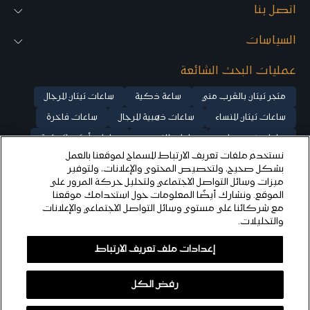
ل
ل
اتصل بنا
ل
ل
ر
ر
السياسات
ج
ج
ا
ا
عمليات البحث الشائعة
ل
ل
متجر تيتان بالقرب مني
ساعة ذكية
ساعات تيتان للرجال
ساعات تيتان للنساء
ساعات ذهبية للرجال
ساعات فاخرة
ساعات بخصومات
ساعات للزوجين
ساعات أوتوماتيكية
نستخدم ملفات تعريف الارتباط للسماح لموقعنا بالعمل
ساعات ميكانيكية
ساعات ذهب وردي للنساء
بشكل صحيح، ولتخصيص المحتوى والإعلانات، ولتوفير
ساعة كلاسيكية
ساعات فضية للرجال
ساعات فضية للنساء
ميزات وسائل التواصل الاجتماعي ولتحليل حركة المرور على
الموقع. ونشارك أيضًا المعلومات حول استخدامك موقعنا
ساعة تيتان إيدج
ساعات تيتان راجا للنساء
تيتان ستيلار
مع شركائنا على مستوى وسائل التواصل الاجتماعي والإعلانات
والتحليلات.
© ٢٠٢٥ شركة تيتان المحدودة، جميع الحقوق محفوظة
إعدادات ملف تعريف الارتباط
رفض الكل