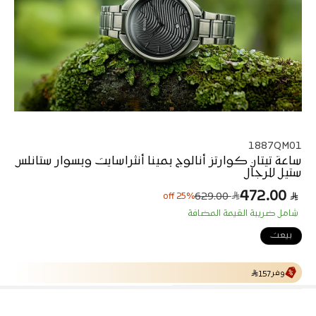
1887QM01
ساعة تيتان كوارتز أنالوج بمينا أنثراسايت وبسوار ستانلس
ستيل للرجال
472.00
ا
س
629.00
25% off
ل
ع
شامل ضريبة القيمة المضافة
ر
س
ا
ع
بيعت
ل
ر
ا
ب
ل
ي
وفر
ع
157
ا
د
ي