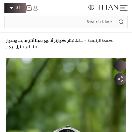
انتقل إلى
ل
تسجيل
ar
المحتوى
الدخول
غ
عربة
ة
التسوق
الصفحة الرئيسية
>
ساعة تيتان كوارتز أنالوج بمينا أنثراسايت وبسوار
ستانلس ستيل للرجال