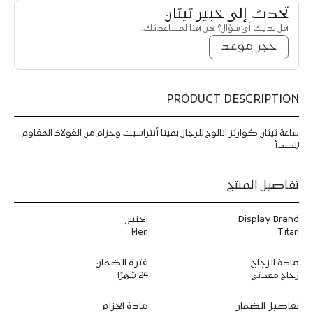
ا
ا
تحدث إلى خبير تيتان
ع
ع
هل لديك أي سؤال؟ نحن هنا لمساعدتك.
ة
ة
ت
ت
حجز موعد
ي
ي
ت
ت
ا
ا
ن
ن
PRODUCT DESCRIPTION
ك
ك
و
و
ا
ا
ساعة تيتان كوارتز انالوج للرجال بمينا أنثراسيت وحزام من الفولاذ المقاوم
ر
ر
للصدأ
ت
ت
ز
ز
أ
أ
تفاصيل المنتج
ن
ن
ا
ا
Display Brand
الجنس
ل
ل
و
و
Men
Titan
ج
ج
ب
ب
مادة الزجاج
فترة الضمان
م
م
زجاج معدني
24 شهرًا
ي
ي
ن
ن
تفاصيل الضمان
مادة الحزام
ا
ا